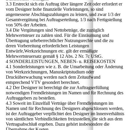
3.3 Erstreckt sich ein Auftrag über längere Zeit oder erfordert er
vom Designer hohe finanzielle Vorleistungen, so sind
angemessene Abschlagszahlungen zu leisten, und zwar 1/3 der
Gesamtvergütung bei Auftragserteilung, 1/3 nach Fertigstellung
von 50% der Arbeiten.
3.4 Die Vergütungen sind Nettobeträge, die zuzüglich
Mehrwertsteuer zu zahlen sind. Für die Einräumung und
Übertragung urheberrechtlicher Nutzungsrechte und die zu
deren Vorbereitung erforderlichen Leistungen
Entwürfe,Werkzeichnungen etc. gilt der ermäßigte
Mehrwertsteuersatz gemäß § 12 Abs. 2 Nr. 7c UStG.
4 SONDERLEISTUNGEN, NEBEN- u. REISEKOSTEN
4.1 Sonderleistungen wie z. B. die Umarbeitung oder Änderung
von Werkzeichnungen, Manuskriptstudium oder
Drucküberwachung werden nach dem Zeitaufwand
entsprechend VTV gesondert berechnet.
4.2 Der Designer ist berechtigt die zur Auftragserfüllung
notwendigen Fremdleistungen im Namen und für Rechnung des
Auftraggebers zu bestellen.
4.3 Soweit im Einzelfall Verträge über Fremdleistungen im
Namen und für Rechnung des Designers abgeschlossen werden,
ist der Auftraggeber verpflichtet den Designer im lnnenverhältnis
von sämtlichen Verbindlichkeiten freizustellen, die sich aus dem
Vertragsabschluß ergeben. Dazu gehört insbesondere die
Übernahme der Kosten.