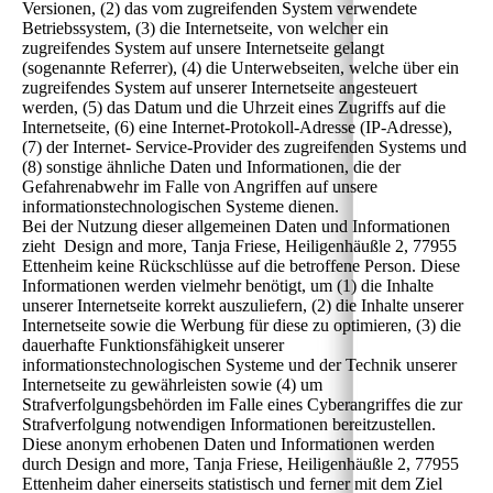
Versionen, (2) das vom zugreifenden System verwendete
Betriebssystem, (3) die Internetseite, von welcher ein
zugreifendes System auf unsere Internetseite gelangt
(sogenannte Referrer), (4) die Unterwebseiten, welche über ein
zugreifendes System auf unserer Internetseite angesteuert
werden, (5) das Datum und die Uhrzeit eines Zugriffs auf die
Internetseite, (6) eine Internet-Protokoll-Adresse (IP-Adresse),
(7) der Internet- Service-Provider des zugreifenden Systems und
(8) sonstige ähnliche Daten und Informationen, die der
Gefahrenabwehr im Falle von Angriffen auf unsere
informationstechnologischen Systeme dienen.
Bei der Nutzung dieser allgemeinen Daten und Informationen
zieht Design and more, Tanja Friese, Heiligenhäußle 2, 77955
Ettenheim keine Rückschlüsse auf die betroffene Person. Diese
Informationen werden vielmehr benötigt, um (1) die Inhalte
unserer Internetseite korrekt auszuliefern, (2) die Inhalte unserer
Internetseite sowie die Werbung für diese zu optimieren, (3) die
dauerhafte Funktionsfähigkeit unserer
informationstechnologischen Systeme und der Technik unserer
Internetseite zu gewährleisten sowie (4) um
Strafverfolgungsbehörden im Falle eines Cyberangriffes die zur
Strafverfolgung notwendigen Informationen bereitzustellen.
Diese anonym erhobenen Daten und Informationen werden
durch Design and more, Tanja Friese, Heiligenhäußle 2, 77955
Ettenheim daher einerseits statistisch und ferner mit dem Ziel